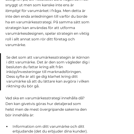
snyggt ut men som kanske inte ens är 
lämpligt
 för varumärket i fråga. Men detta är 
inte den enda anledningen till varför du borde 
ha en varumärkesstrategi. På samma sätt som 
strategin kan användas för att utforma 
varumärkesdesignen, spelar strategin en viktig 
roll i allt annat som rör ditt företag och 
varumärke.
Se det som att varumärkesstrategin är 
kärnan
i ditt varumärke. Det är den som vägleder dig i 
besluten du fattar kring allt från 
inköp/investeringar till marknadsföringen. 
Dess syfte är att ge dig klarhet kring ditt 
varumärke så att du lättare kan avgöra i vilken 
riktning
 du bör gå.
Vad ska en varumärkesstrategi innehålla då? 
Den kan givetvis göras hur detaljerad som 
helst men de mest övergripande sakerna den 
bör innehålla är:
Information om ditt varumärke och ditt 
erbjudande (det du erbjuder dina kunder).