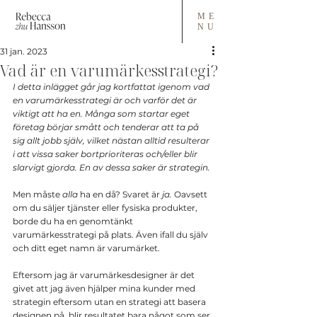
ME
NU
31 jan. 2023
Vad är en varumärkesstrategi?
I detta inlägget går jag kortfattat igenom vad 
en varumärkesstrategi är och varför det är 
viktigt att ha en. Många som startar eget 
företag börjar smått och tenderar att ta på 
sig allt jobb själv, vilket nästan alltid resulterar 
i att vissa saker bortprioriteras och/eller blir 
slarvigt gjorda. En av dessa saker är strategin.
Men måste 
alla
 ha en då? Svaret är 
ja.
 Oavsett 
om du säljer tjänster eller fysiska produkter, 
borde du ha en genomtänkt 
varumärkesstrategi på plats. Även ifall du själv 
och ditt eget namn är varumärket.
Eftersom jag är varumärkesdesigner är det 
givet att jag även hjälper mina kunder med 
strategin eftersom utan en strategi att basera 
designen på, blir resultatet bara något som ser 